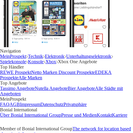
Navigation
MeinProspekt
Technik
Elektronik
Unterhaltungselektronik
Spielekonsole
Konsole
Xbox
Xbox One Angebote
Top Händler
REWE Prospekt
Netto Marken Discount Prospekte
EDEKA
Prospekte
Alle Marken
Top Angebote
Tassimo Angebote
Nutella Angebote
Bier Angebote
Alle Städte mit
Angeboten
MeinProspekt
FAQ
AGB
Impressum
Datenschutz
Privatsphäre
Bonial International
Über Bonial International Group
Presse und Medien
Kontakt
Karriere
Member of Bonial International Group
The network for location based