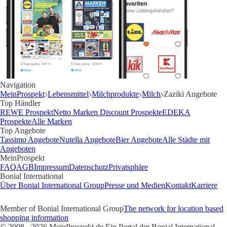
Navigation
MeinProspekt
Lebensmittel
Milchprodukte
Milch
Zaziki Angebote
Top Händler
REWE Prospekt
Netto Marken Discount Prospekte
EDEKA
Prospekte
Alle Marken
Top Angebote
Tassimo Angebote
Nutella Angebote
Bier Angebote
Alle Städte mit
Angeboten
MeinProspekt
FAQ
AGB
Impressum
Datenschutz
Privatsphäre
Bonial International
Über Bonial International Group
Presse und Medien
Kontakt
Karriere
Member of Bonial International Group
The network for location based
shopping information
© 2008 - 2026 MeinProspekt.de Ein Portal der Bonial International