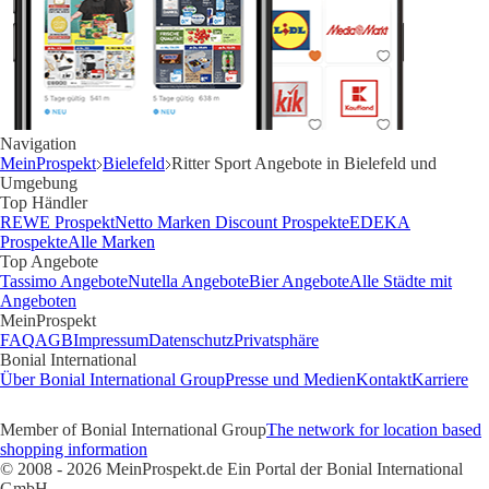
Navigation
MeinProspekt
Bielefeld
Ritter Sport Angebote in Bielefeld und
Umgebung
Top Händler
REWE Prospekt
Netto Marken Discount Prospekte
EDEKA
Prospekte
Alle Marken
Top Angebote
Tassimo Angebote
Nutella Angebote
Bier Angebote
Alle Städte mit
Angeboten
MeinProspekt
FAQ
AGB
Impressum
Datenschutz
Privatsphäre
Bonial International
Über Bonial International Group
Presse und Medien
Kontakt
Karriere
Member of Bonial International Group
The network for location based
shopping information
© 2008 - 2026 MeinProspekt.de Ein Portal der Bonial International
GmbH