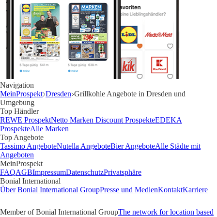
Navigation
MeinProspekt
Dresden
Grillkohle Angebote in Dresden und
Umgebung
Top Händler
REWE Prospekt
Netto Marken Discount Prospekte
EDEKA
Prospekte
Alle Marken
Top Angebote
Tassimo Angebote
Nutella Angebote
Bier Angebote
Alle Städte mit
Angeboten
MeinProspekt
FAQ
AGB
Impressum
Datenschutz
Privatsphäre
Bonial International
Über Bonial International Group
Presse und Medien
Kontakt
Karriere
Member of Bonial International Group
The network for location based