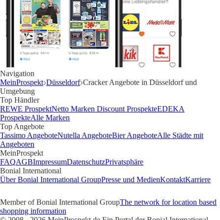
Navigation
MeinProspekt
Düsseldorf
Cracker Angebote in Düsseldorf und
Umgebung
Top Händler
REWE Prospekt
Netto Marken Discount Prospekte
EDEKA
Prospekte
Alle Marken
Top Angebote
Tassimo Angebote
Nutella Angebote
Bier Angebote
Alle Städte mit
Angeboten
MeinProspekt
FAQ
AGB
Impressum
Datenschutz
Privatsphäre
Bonial International
Über Bonial International Group
Presse und Medien
Kontakt
Karriere
Member of Bonial International Group
The network for location based
shopping information
© 2008 - 2026 MeinProspekt.de Ein Portal der Bonial International