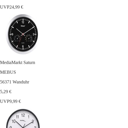
UVP
24,99 €
MediaMarkt Saturn
MEBUS
56371 Wanduhr
5,29 €
UVP
9,99 €