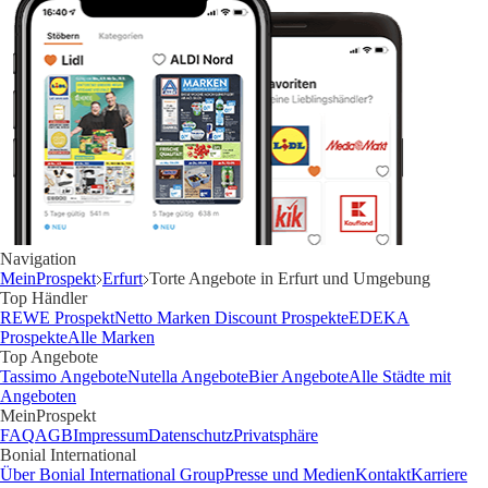
Navigation
MeinProspekt
Erfurt
Torte Angebote in Erfurt und Umgebung
Top Händler
REWE Prospekt
Netto Marken Discount Prospekte
EDEKA
Prospekte
Alle Marken
Top Angebote
Tassimo Angebote
Nutella Angebote
Bier Angebote
Alle Städte mit
Angeboten
MeinProspekt
FAQ
AGB
Impressum
Datenschutz
Privatsphäre
Bonial International
Über Bonial International Group
Presse und Medien
Kontakt
Karriere