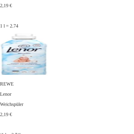
2,19 €
1 l = 2.74
REWE
Lenor
Weichspüler
2,19 €