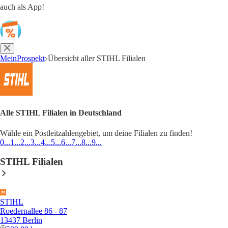
auch als App!
MeinProspekt
Übersicht aller STIHL Filialen
Alle STIHL Filialen in Deutschland
Wähle ein Postleitzahlengebiet, um deine Filialen zu finden!
0...
1...
2...
3...
4...
5...
6...
7...
8...
9...
STIHL Filialen
STIHL
Roedernallee 86 - 87
13437 Berlin