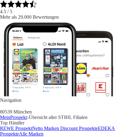
4.5
/ 5
Mehr als 29.000 Bewertungen
Navigation
80539 München
MeinProspekt
Übersicht aller STIHL Filialen
Top Händler
REWE Prospekt
Netto Marken Discount Prospekte
EDEKA
Prospekte
Alle Marken