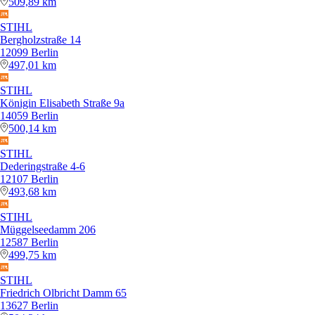
509,89 km
STIHL
Bergholzstraße 14
12099 Berlin
497,01 km
STIHL
Königin Elisabeth Straße 9a
14059 Berlin
500,14 km
STIHL
Dederingstraße 4-6
12107 Berlin
493,68 km
STIHL
Müggelseedamm 206
12587 Berlin
499,75 km
STIHL
Friedrich Olbricht Damm 65
13627 Berlin