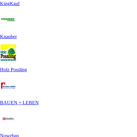
KingKauf
Knauber
Holz Possling
BAUEN + LEBEN
Nowebau