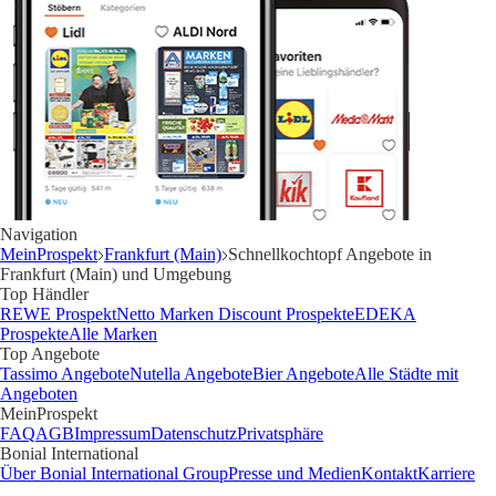
Navigation
MeinProspekt
Frankfurt (Main)
Schnellkochtopf Angebote in
Frankfurt (Main) und Umgebung
Top Händler
REWE Prospekt
Netto Marken Discount Prospekte
EDEKA
Prospekte
Alle Marken
Top Angebote
Tassimo Angebote
Nutella Angebote
Bier Angebote
Alle Städte mit
Angeboten
MeinProspekt
FAQ
AGB
Impressum
Datenschutz
Privatsphäre
Bonial International
Über Bonial International Group
Presse und Medien
Kontakt
Karriere