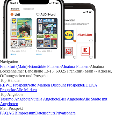
Navigation
Frankfurt (Main)
Biomärkte Filialen
Alnatura Filialen
Alnatura
Bockenheimer Landstraße 13-15, 60325 Frankfurt (Main) - Adresse,
Öffnungszeiten und Prospekt
Top Händler
REWE Prospekt
Netto Marken Discount Prospekte
EDEKA
Prospekte
Alle Marken
Top Angebote
Tassimo Angebote
Nutella Angebote
Bier Angebote
Alle Städte mit
Angeboten
MeinProspekt
FAQ
AGB
Impressum
Datenschutz
Privatsphäre