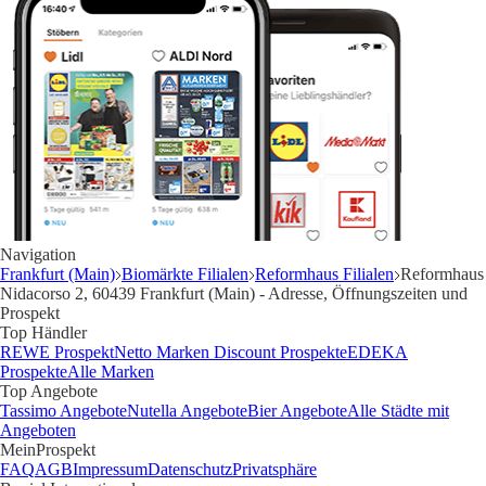
Navigation
Frankfurt (Main)
Biomärkte Filialen
Reformhaus Filialen
Reformhaus
Nidacorso 2, 60439 Frankfurt (Main) - Adresse, Öffnungszeiten und
Prospekt
Top Händler
REWE Prospekt
Netto Marken Discount Prospekte
EDEKA
Prospekte
Alle Marken
Top Angebote
Tassimo Angebote
Nutella Angebote
Bier Angebote
Alle Städte mit
Angeboten
MeinProspekt
FAQ
AGB
Impressum
Datenschutz
Privatsphäre