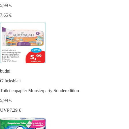
5,99 €
7,65 €
budni
Glücksblatt
Toilettenpapier Monsterparty Sonderedition
5,99 €
UVP
7,29 €