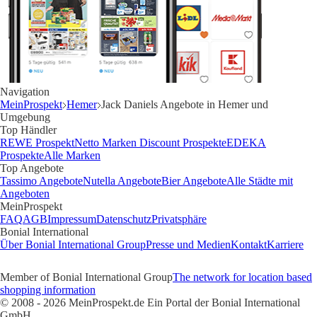
Navigation
MeinProspekt
Hemer
Jack Daniels Angebote in Hemer und
Umgebung
Top Händler
REWE Prospekt
Netto Marken Discount Prospekte
EDEKA
Prospekte
Alle Marken
Top Angebote
Tassimo Angebote
Nutella Angebote
Bier Angebote
Alle Städte mit
Angeboten
MeinProspekt
FAQ
AGB
Impressum
Datenschutz
Privatsphäre
Bonial International
Über Bonial International Group
Presse und Medien
Kontakt
Karriere
Member of Bonial International Group
The network for location based
shopping information
© 2008 - 2026 MeinProspekt.de Ein Portal der Bonial International
GmbH