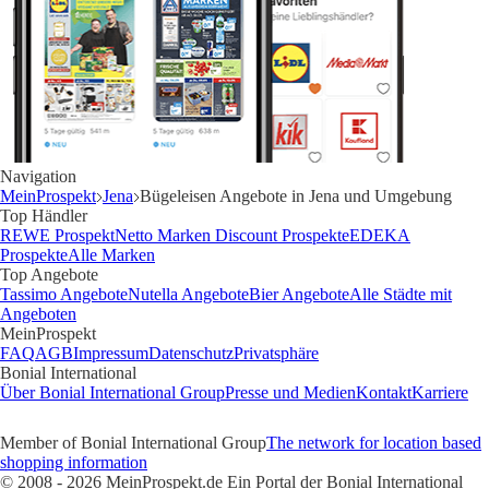
Navigation
MeinProspekt
Jena
Bügeleisen Angebote in Jena und Umgebung
Top Händler
REWE Prospekt
Netto Marken Discount Prospekte
EDEKA
Prospekte
Alle Marken
Top Angebote
Tassimo Angebote
Nutella Angebote
Bier Angebote
Alle Städte mit
Angeboten
MeinProspekt
FAQ
AGB
Impressum
Datenschutz
Privatsphäre
Bonial International
Über Bonial International Group
Presse und Medien
Kontakt
Karriere
Member of Bonial International Group
The network for location based
shopping information
© 2008 - 2026 MeinProspekt.de Ein Portal der Bonial International