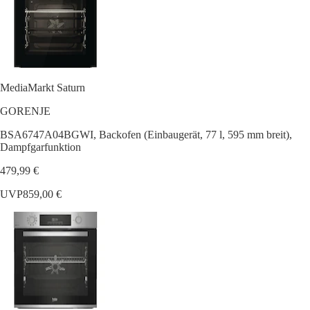
MediaMarkt Saturn
GORENJE
BSA6747A04BGWI, Backofen (Einbaugerät, 77 l, 595 mm breit),
Dampfgarfunktion
479,99 €
UVP
859,00 €