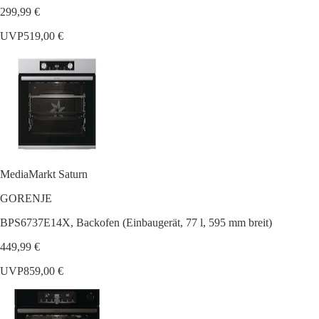
299,99 €
UVP
519,00 €
MediaMarkt Saturn
GORENJE
BPS6737E14X, Backofen (Einbaugerät, 77 l, 595 mm breit)
449,99 €
UVP
859,00 €