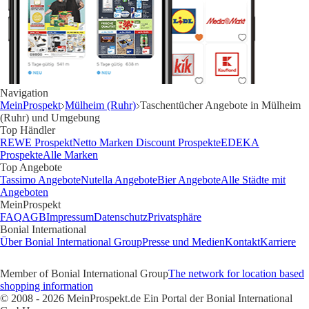
Navigation
MeinProspekt
Mülheim (Ruhr)
Taschentücher Angebote in Mülheim
(Ruhr) und Umgebung
Top Händler
REWE Prospekt
Netto Marken Discount Prospekte
EDEKA
Prospekte
Alle Marken
Top Angebote
Tassimo Angebote
Nutella Angebote
Bier Angebote
Alle Städte mit
Angeboten
MeinProspekt
FAQ
AGB
Impressum
Datenschutz
Privatsphäre
Bonial International
Über Bonial International Group
Presse und Medien
Kontakt
Karriere
Member of Bonial International Group
The network for location based
shopping information
© 2008 - 2026 MeinProspekt.de Ein Portal der Bonial International