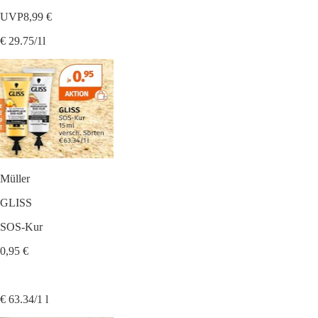
UVP
8,99 €
€ 29.75/1l
Müller
GLISS
SOS-Kur
0,95 €
€ 63.34/1 l