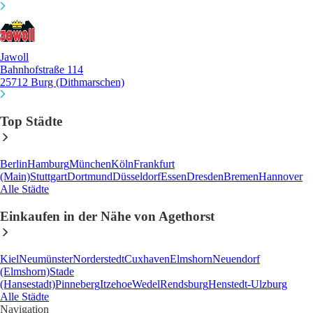
Jawoll
Bahnhofstraße 114
25712 Burg (Dithmarschen)
Top Städte
Berlin
Hamburg
München
Köln
Frankfurt
(Main)
Stuttgart
Dortmund
Düsseldorf
Essen
Dresden
Bremen
Hannover
Alle Städte
Einkaufen in der Nähe von Agethorst
Kiel
Neumünster
Norderstedt
Cuxhaven
Elmshorn
Neuendorf
(Elmshorn)
Stade
(Hansestadt)
Pinneberg
Itzehoe
Wedel
Rendsburg
Henstedt-Ulzburg
Alle Städte
Navigation