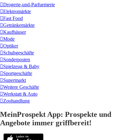
Drogerie-und-Parfuemerie
Elektromärkte
Fast Food
Getränkemärkte
Kaufhäuser
Mode
Optiker
Schuhgeschäfte
Sonderposten
Spielzeug & Baby
Sportgeschäfte
Supermarkt
Weitere Geschäfte
Werkstatt & Auto
Zoohandlung
MeinProspekt App: Prospekte und
Angebote immer griffbereit!