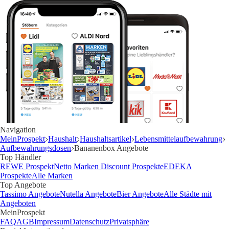
Navigation
MeinProspekt
Haushalt
Haushaltsartikel
Lebensmittelaufbewahrung
Aufbewahrungsdosen
Bananenbox Angebote
Top Händler
REWE Prospekt
Netto Marken Discount Prospekte
EDEKA
Prospekte
Alle Marken
Top Angebote
Tassimo Angebote
Nutella Angebote
Bier Angebote
Alle Städte mit
Angeboten
MeinProspekt
FAQ
AGB
Impressum
Datenschutz
Privatsphäre