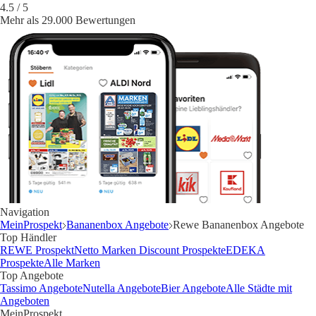
4.5
/ 5
Mehr als 29.000 Bewertungen
Navigation
MeinProspekt
Bananenbox Angebote
Rewe Bananenbox Angebote
Top Händler
REWE Prospekt
Netto Marken Discount Prospekte
EDEKA
Prospekte
Alle Marken
Top Angebote
Tassimo Angebote
Nutella Angebote
Bier Angebote
Alle Städte mit
Angeboten
MeinProspekt