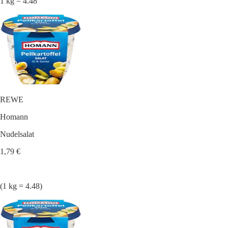
1 kg = 4.48
REWE
Homann
Nudelsalat
1,79 €
(1 kg = 4.48)