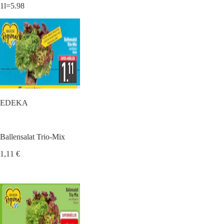
1l=5.98
EDEKA
Ballensalat Trio-Mix
1,11 €