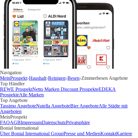
Navigation
MeinProspekt
Haushalt
Reinigen
Besen
Zimmerbesen Angebote
Top Händler
REWE Prospekt
Netto Marken Discount Prospekte
EDEKA
Prospekte
Alle Marken
Top Angebote
Tassimo Angebote
Nutella Angebote
Bier Angebote
Alle Städte mit
Angeboten
MeinProspekt
FAQ
AGB
Impressum
Datenschutz
Privatsphäre
Bonial International
Über Bonial International Group
Presse und Medien
Kontakt
Karriere