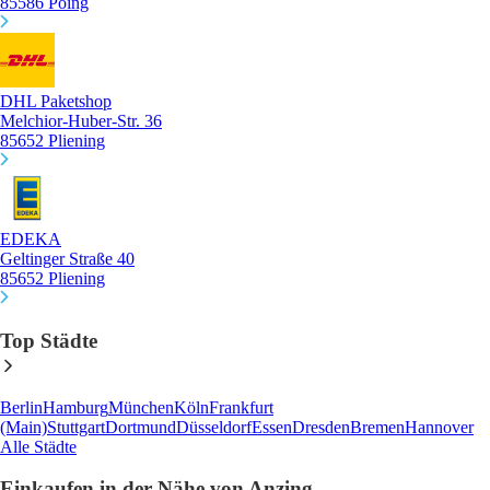
85586 Poing
DHL Paketshop
Melchior-Huber-Str. 36
85652 Pliening
EDEKA
Geltinger Straße 40
85652 Pliening
Top Städte
Berlin
Hamburg
München
Köln
Frankfurt
(Main)
Stuttgart
Dortmund
Düsseldorf
Essen
Dresden
Bremen
Hannover
Alle Städte
Einkaufen in der Nähe von Anzing