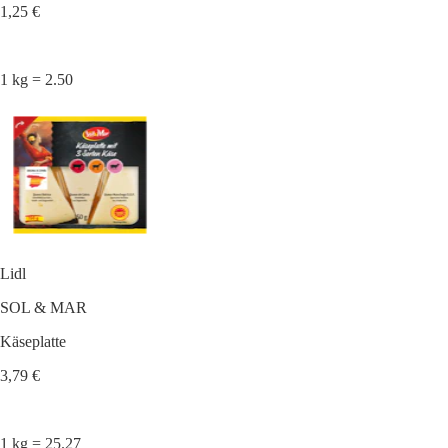
1,25 €
1 kg = 2.50
Lidl
SOL & MAR
Käseplatte
3,79 €
1 kg = 25.27