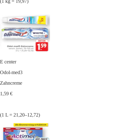
(1 kg = 19,97)
E center
Odol-med3
Zahncreme
1,59 €
(1 L = 21,20–12,72)