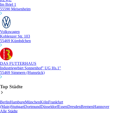
Im Briel 1
55590 Meisenheim
Volkswagen
Koblenzer Str. 103
55469 Kümbdchen
DAS FUTTERHAUS
Industriegebiet Sonnenhof" UG Hs.1"
55469 Simmern (Hunsrück)
Top Städte
Berlin
Hamburg
München
Köln
Frankfurt
(Main)
Stuttgart
Dortmund
Düsseldorf
Essen
Dresden
Bremen
Hannover
Alle Städte