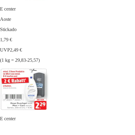
E center
Aoste
Stickado
1,79 €
UVP
2,49 €
(1 kg = 29,83-25,57)
E center