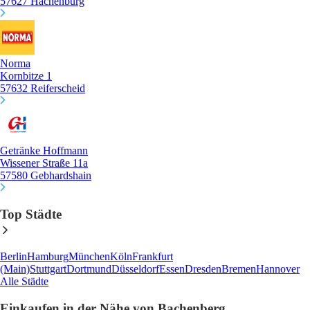
57627 Hachenburg
Norma
Kornbitze 1
57632 Reiferscheid
Getränke Hoffmann
Wissener Straße 11a
57580 Gebhardshain
Top Städte
Berlin
Hamburg
München
Köln
Frankfurt
(Main)
Stuttgart
Dortmund
Düsseldorf
Essen
Dresden
Bremen
Hannover
Alle Städte
Einkaufen in der Nähe von Bachenberg