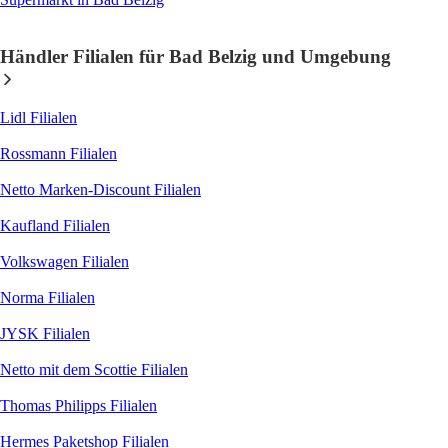
Händler Filialen für Bad Belzig und Umgebung
Lidl
Filialen
Rossmann
Filialen
Netto Marken-Discount
Filialen
Kaufland
Filialen
Volkswagen
Filialen
Norma
Filialen
JYSK
Filialen
Netto mit dem Scottie
Filialen
Thomas Philipps
Filialen
Hermes Paketshop
Filialen