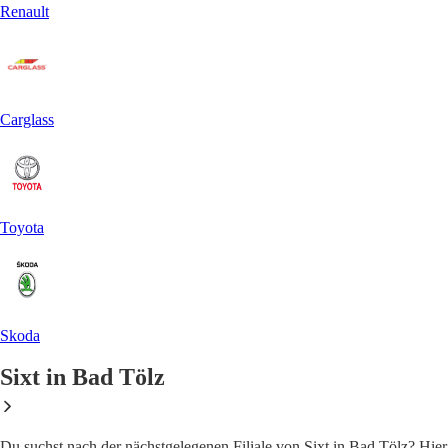
Renault
Carglass
Toyota
Skoda
Sixt in Bad Tölz
Du suchst nach der nächstgelegenen Filiale von Sixt in Bad Tölz? Hier fi