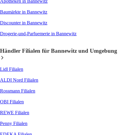
Apotheken
in Bannewitz
Baumärkte
in Bannewitz
Discounter
in Bannewitz
Drogerie-und-Parfuemerie
in Bannewitz
Händler Filialen für Bannewitz und Umgebung
Lidl
Filialen
ALDI Nord
Filialen
Rossmann
Filialen
OBI
Filialen
REWE
Filialen
Penny
Filialen
EDEKA
Filialen