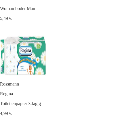
Woman boder Man
5,49 €
Rossmann
Regina
Toilettenpapier 3-lagig
4,99 €