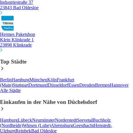
Industriestraße 37
23843 Bad Oldesloe
Hermes Paketshop
Klein Klinkrade 1
23898 Klinkrade
Top Städte
Berlin
Hamburg
München
Köln
Frankfurt
(Main)
Stuttgart
Dortmund
Düsseldorf
Essen
Dresden
Bremen
Hannover
Alle Städte
Einkaufen in der Nähe von Düchelsdorf
Hamburg
Lübeck
Neumünster
Norderstedt
Seevetal
Buchholz
(Nordheide)
Winsen (Luhe)
Ahrensburg
Geesthacht
Henstedt-
Ulzburg
Reinbek
Bad Oldesloe