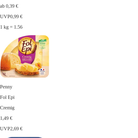
ab 0,39 €
UVP
0,99 €
1 kg = 1.56
Penny
Fol Epi
Cremig
1,49 €
UVP
2,69 €