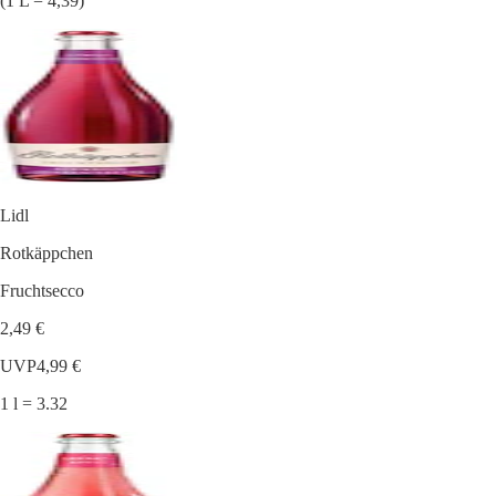
(1 L = 4,39)
Lidl
Rotkäppchen
Fruchtsecco
2,49 €
UVP
4,99 €
1 l = 3.32