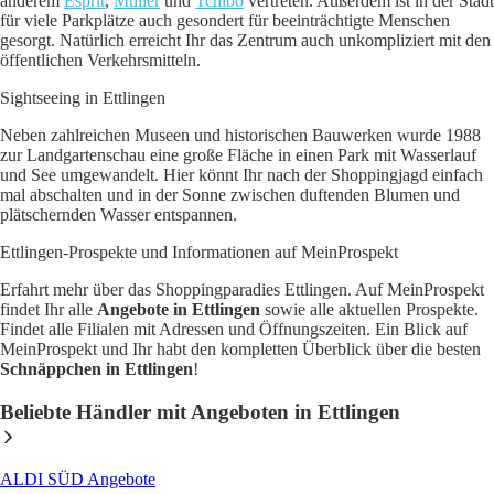
anderem
Esprit
,
Müller
und
Tchibo
vertreten. Außerdem ist in der Stadt
für viele Parkplätze auch gesondert für beeinträchtigte Menschen
gesorgt. Natürlich erreicht Ihr das Zentrum auch unkompliziert mit den
öffentlichen Verkehrsmitteln.
Sightseeing in Ettlingen
Neben zahlreichen Museen und historischen Bauwerken wurde 1988
zur Landgartenschau eine große Fläche in einen Park mit Wasserlauf
und See umgewandelt. Hier könnt Ihr nach der Shoppingjagd einfach
mal abschalten und in der Sonne zwischen duftenden Blumen und
plätschernden Wasser entspannen.
Ettlingen-Prospekte und Informationen auf MeinProspekt
Erfahrt mehr über das Shoppingparadies Ettlingen. Auf MeinProspekt
findet Ihr alle
Angebote in Ettlingen
sowie alle aktuellen Prospekte.
Findet alle Filialen mit Adressen und Öffnungszeiten. Ein Blick auf
MeinProspekt und Ihr habt den kompletten Überblick über die besten
Schnäppchen in Ettlingen
!
Beliebte Händler mit Angeboten in Ettlingen
ALDI SÜD
Angebote