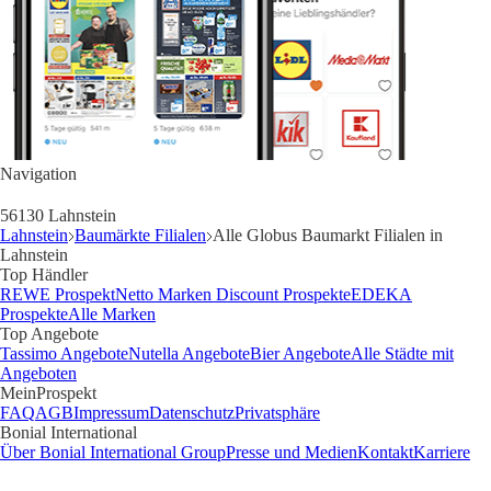
Navigation
56130 Lahnstein
Lahnstein
Baumärkte Filialen
Alle Globus Baumarkt Filialen in
Lahnstein
Top Händler
REWE Prospekt
Netto Marken Discount Prospekte
EDEKA
Prospekte
Alle Marken
Top Angebote
Tassimo Angebote
Nutella Angebote
Bier Angebote
Alle Städte mit
Angeboten
MeinProspekt
FAQ
AGB
Impressum
Datenschutz
Privatsphäre
Bonial International
Über Bonial International Group
Presse und Medien
Kontakt
Karriere