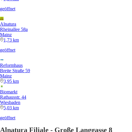
geöffnet
Alnatura
Rheinallee 58a
Mainz
1,73 km
geöffnet
Reformhaus
Breite Straße 59
Mainz
3,95 km
Biomarkt
Rathausstr. 44
Wiesbaden
5,03 km
geöffnet
Alnatura Filiale - Große Langgasse 8