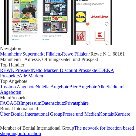
Navigation
Mannheim
Supermarkt Filialen
Rewe Filialen
Rewe N 1, 68161
Mannheim - Adresse, Öffnungszeiten und Prospekt
Top Händler
REWE Prospekt
Netto Marken Discount Prospekte
EDEKA
Prospekte
Alle Marken
Top Angebote
Tassimo Angebote
Nutella Angebote
Bier Angebote
Alle Städte mit
Angeboten
MeinProspekt
FAQ
AGB
Impressum
Datenschutz
Privatsphäre
Bonial International
Über Bonial International Group
Presse und Medien
Kontakt
Karriere
Member of Bonial International Group
The network for location based
shopping information