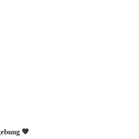
gebung 🧡