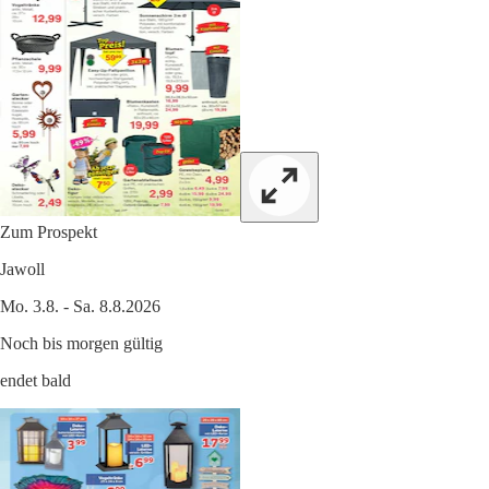
Zum Prospekt
Jawoll
Mo. 3.8. - Sa. 8.8.2026
Noch bis morgen gültig
endet bald