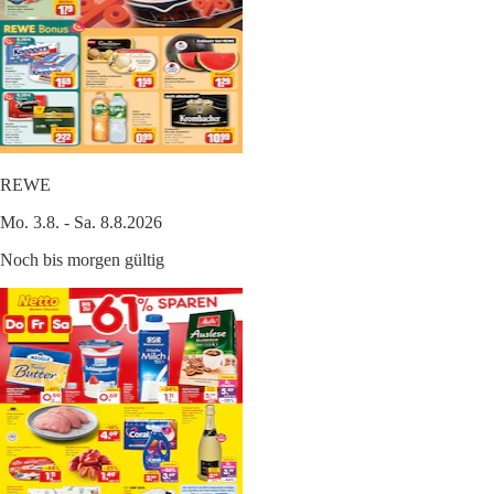
REWE
Mo. 3.8. - Sa. 8.8.2026
Noch bis morgen gültig