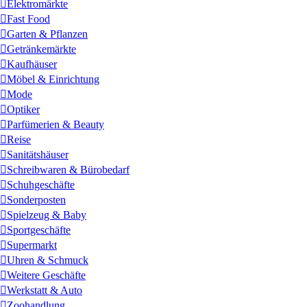
Elektromärkte
Fast Food
Garten & Pflanzen
Getränkemärkte
Kaufhäuser
Möbel & Einrichtung
Mode
Optiker
Parfümerien & Beauty
Reise
Sanitätshäuser
Schreibwaren & Bürobedarf
Schuhgeschäfte
Sonderposten
Spielzeug & Baby
Sportgeschäfte
Supermarkt
Uhren & Schmuck
Weitere Geschäfte
Werkstatt & Auto
Zoohandlung