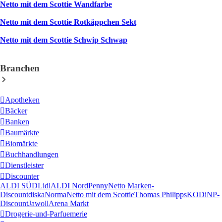
Netto mit dem Scottie Wandfarbe
Netto mit dem Scottie Rotkäppchen Sekt
Netto mit dem Scottie Schwip Schwap
Branchen
Apotheken
Bäcker
Banken
Baumärkte
Biomärkte
Buchhandlungen
Dienstleister
Discounter
ALDI SÜD
Lidl
ALDI Nord
Penny
Netto Marken-
Discount
diska
Norma
Netto mit dem Scottie
Thomas Philipps
KODi
NP-
Discount
Jawoll
Arena Markt
Drogerie-und-Parfuemerie