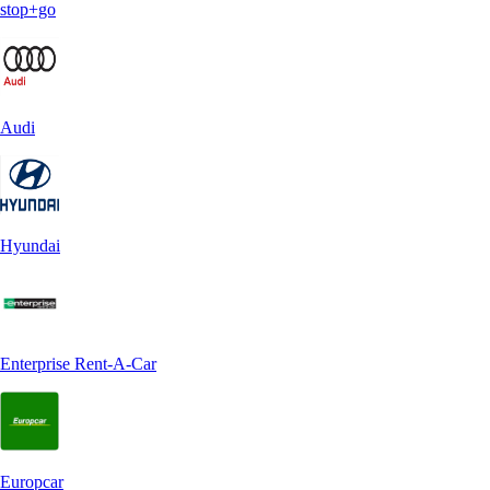
stop+go
Audi
Hyundai
Enterprise Rent-A-Car
Europcar