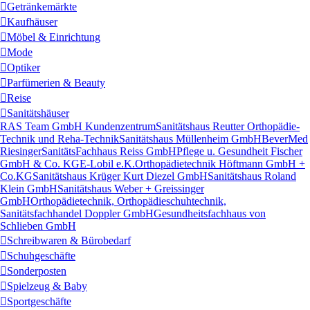
Getränkemärkte
Kaufhäuser
Möbel & Einrichtung
Mode
Optiker
Parfümerien & Beauty
Reise
Sanitätshäuser
RAS Team GmbH Kundenzentrum
Sanitätshaus Reutter Orthopädie-
Technik und Reha-Technik
Sanitätshaus Müllenheim GmbH
BeverMed
Riesinger
SanitätsFachhaus Reiss GmbH
Pflege u. Gesundheit Fischer
GmbH & Co. KG
E-Lobil e.K.
Orthopädietechnik Höftmann GmbH +
Co.KG
Sanitätshaus Krüger Kurt Diezel GmbH
Sanitätshaus Roland
Klein GmbH
Sanitätshaus Weber + Greissinger
GmbH
Orthopädietechnik, Orthopädieschuhtechnik,
Sanitätsfachhandel Doppler GmbH
Gesundheitsfachhaus von
Schlieben GmbH
Schreibwaren & Bürobedarf
Schuhgeschäfte
Sonderposten
Spielzeug & Baby
Sportgeschäfte