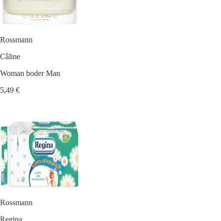
Rossmann
Câline
Woman boder Man
5,49 €
Rossmann
Regina