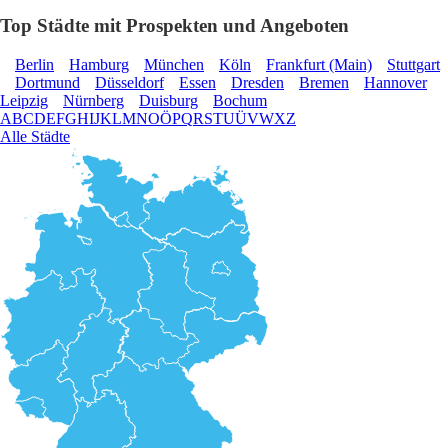
Top Städte mit Prospekten und Angeboten
Berlin
Hamburg
München
Köln
Frankfurt (Main)
Stuttgart
Dortmund
Düsseldorf
Essen
Dresden
Bremen
Hannover
Leipzig
Nürnberg
Duisburg
Bochum
A
B
C
D
E
F
G
H
I
J
K
L
M
N
O
Ö
P
Q
R
S
T
U
Ü
V
W
X
Z
Alle Städte