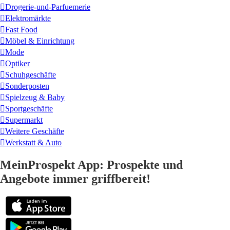
Drogerie-und-Parfuemerie
Elektromärkte
Fast Food
Möbel & Einrichtung
Mode
Optiker
Schuhgeschäfte
Sonderposten
Spielzeug & Baby
Sportgeschäfte
Supermarkt
Weitere Geschäfte
Werkstatt & Auto
MeinProspekt App: Prospekte und
Angebote immer griffbereit!