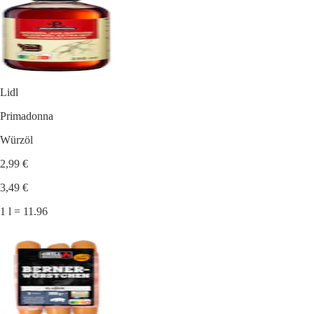
Lidl
Primadonna
Würzöl
2,99 €
3,49 €
1 l = 11.96