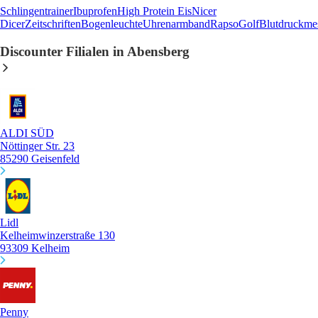
Schlingentrainer
Ibuprofen
High Protein Eis
Nicer
Dicer
Zeitschriften
Bogenleuchte
Uhrenarmband
Rapso
Golf
Blutdruckme
Discounter Filialen in Abensberg
ALDI SÜD
Nöttinger Str. 23
85290 Geisenfeld
Lidl
Kelheimwinzerstraße 130
93309 Kelheim
Penny