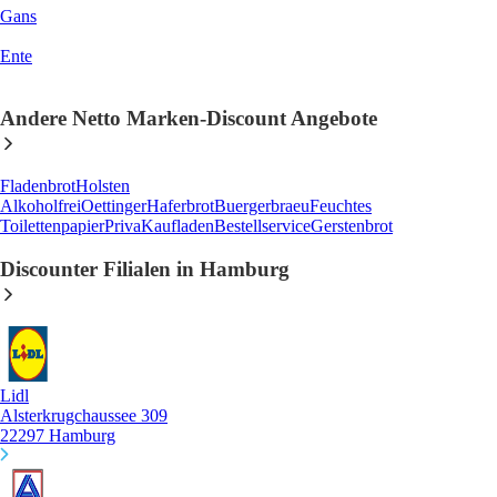
Gans
Ente
Andere Netto Marken-Discount Angebote
Fladenbrot
Holsten
Alkoholfrei
Oettinger
Haferbrot
Buergerbraeu
Feuchtes
Toilettenpapier
Priva
Kaufladen
Bestellservice
Gerstenbrot
Discounter Filialen in Hamburg
Lidl
Alsterkrugchaussee 309
22297 Hamburg