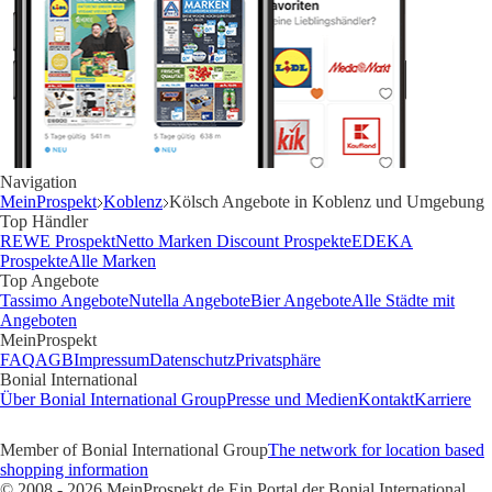
Navigation
MeinProspekt
Koblenz
Kölsch Angebote in Koblenz und Umgebung
Top Händler
REWE Prospekt
Netto Marken Discount Prospekte
EDEKA
Prospekte
Alle Marken
Top Angebote
Tassimo Angebote
Nutella Angebote
Bier Angebote
Alle Städte mit
Angeboten
MeinProspekt
FAQ
AGB
Impressum
Datenschutz
Privatsphäre
Bonial International
Über Bonial International Group
Presse und Medien
Kontakt
Karriere
Member of Bonial International Group
The network for location based
shopping information
© 2008 - 2026 MeinProspekt.de Ein Portal der Bonial International