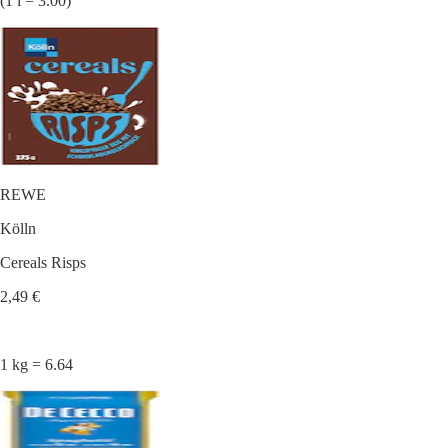
(1 l = 3.00)
REWE
Kölln
Cereals Risps
2,49 €
1 kg = 6.64