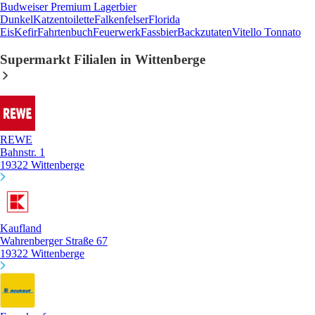
Budweiser Premium Lagerbier
Dunkel
Katzentoilette
Falkenfelser
Florida
Eis
Kefir
Fahrtenbuch
Feuerwerk
Fassbier
Backzutaten
Vitello Tonnato
Supermarkt Filialen in Wittenberge
REWE
Bahnstr. 1
19322 Wittenberge
Kaufland
Wahrenberger Straße 67
19322 Wittenberge