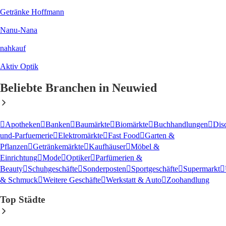
Getränke Hoffmann
Nanu-Nana
nahkauf
Aktiv Optik
Beliebte Branchen in Neuwied
Apotheken
Banken
Baumärkte
Biomärkte
Buchhandlungen
Dis
und-Parfuemerie
Elektromärkte
Fast Food
Garten &
Pflanzen
Getränkemärkte
Kaufhäuser
Möbel &
Einrichtung
Mode
Optiker
Parfümerien &
Beauty
Schuhgeschäfte
Sonderposten
Sportgeschäfte
Supermarkt
& Schmuck
Weitere Geschäfte
Werkstatt & Auto
Zoohandlung
Top Städte