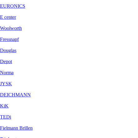
EURONICS
E center
Woolworth
Fressnapf
Douglas
Depot
Norma
JYSK
DEICHMANN
KiK
TEDi
Fielmann Brillen