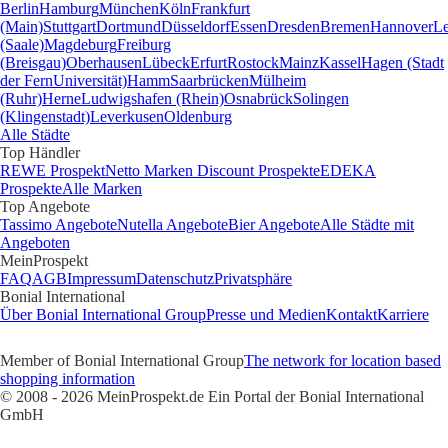
Berlin
Hamburg
München
Köln
Frankfurt
(Main)
Stuttgart
Dortmund
Düsseldorf
Essen
Dresden
Bremen
Hannover
Le
(Saale)
Magdeburg
Freiburg
(Breisgau)
Oberhausen
Lübeck
Erfurt
Rostock
Mainz
Kassel
Hagen (Stadt
der FernUniversität)
Hamm
Saarbrücken
Mülheim
(Ruhr)
Herne
Ludwigshafen (Rhein)
Osnabrück
Solingen
(Klingenstadt)
Leverkusen
Oldenburg
Alle Städte
Top Händler
REWE Prospekt
Netto Marken Discount Prospekte
EDEKA
Prospekte
Alle Marken
Top Angebote
Tassimo Angebote
Nutella Angebote
Bier Angebote
Alle Städte mit
Angeboten
MeinProspekt
FAQ
AGB
Impressum
Datenschutz
Privatsphäre
Bonial International
Über Bonial International Group
Presse und Medien
Kontakt
Karriere
Member of Bonial International Group
The network for location based
shopping information
© 2008 - 2026 MeinProspekt.de Ein Portal der Bonial International
GmbH